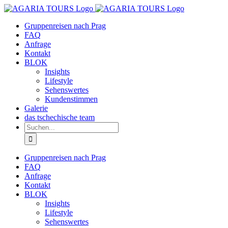
Zum
Inhalt
Gruppenreisen nach Prag
springen
FAQ
Anfrage
Kontakt
BLOK
Insights
Lifestyle
Sehenswertes
Kundenstimmen
Galerie
das tschechische team
Suche
nach:
Gruppenreisen nach Prag
FAQ
Anfrage
Kontakt
BLOK
Insights
Lifestyle
Sehenswertes