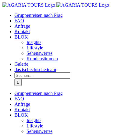
Zum
Inhalt
Gruppenreisen nach Prag
springen
FAQ
Anfrage
Kontakt
BLOK
Insights
Lifestyle
Sehenswertes
Kundenstimmen
Galerie
das tschechische team
Suche
nach:
Gruppenreisen nach Prag
FAQ
Anfrage
Kontakt
BLOK
Insights
Lifestyle
Sehenswertes