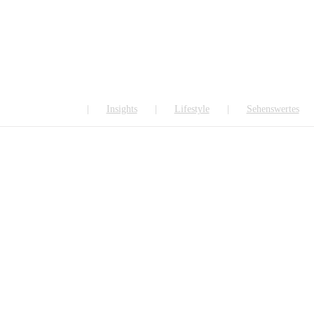
ALLE
Insights
Lifestyle
Sehenswertes