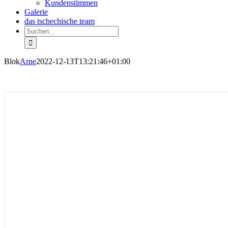
Kundenstimmen
Galerie
das tschechische team
Suche
nach:
Blok
Arne
2022-12-13T13:21:46+01:00