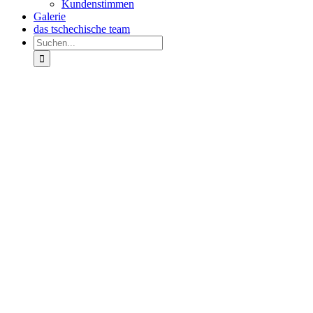
Kundenstimmen
Galerie
das tschechische team
Suche
nach:
Zeige
grösseres
Bild