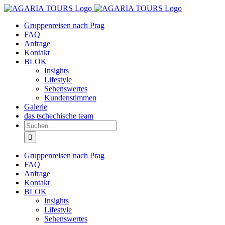
Zum
Inhalt
Gruppenreisen nach Prag
springen
FAQ
Anfrage
Kontakt
BLOK
Insights
Lifestyle
Sehenswertes
Kundenstimmen
Galerie
das tschechische team
Suche
nach:
Gruppenreisen nach Prag
FAQ
Anfrage
Kontakt
BLOK
Insights
Lifestyle
Sehenswertes