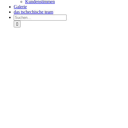
Kundenstimmen
Galerie
das tschechische team
Suche
nach:
Zeige
grösseres
Bild