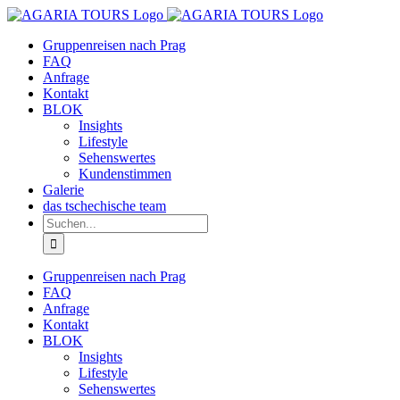
Zum
Inhalt
Gruppenreisen nach Prag
springen
FAQ
Anfrage
Kontakt
BLOK
Insights
Lifestyle
Sehenswertes
Kundenstimmen
Galerie
das tschechische team
Suche
nach:
Gruppenreisen nach Prag
FAQ
Anfrage
Kontakt
BLOK
Insights
Lifestyle
Sehenswertes