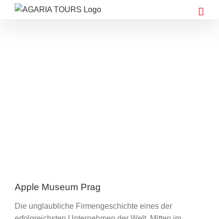
Zum
Inhalt
springen
Zeige
grösseres
Bild
Apple Museum Prag
Die unglaubliche Firmengeschichte eines der
erfolgreichsten Unternehmen der Welt. Mitten im