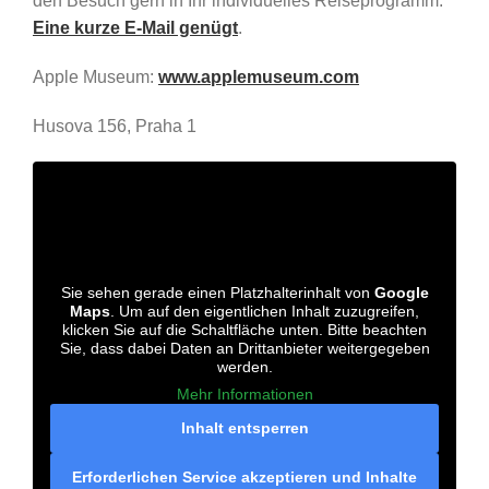
den Besuch gern in Ihr individuelles Reiseprogramm.
Eine kurze E-Mail genügt
.
Apple Museum:
www.applemuseum.com
Husova 156, Praha 1
Sie sehen gerade einen Platzhalterinhalt von
Google
Maps
. Um auf den eigentlichen Inhalt zuzugreifen,
klicken Sie auf die Schaltfläche unten. Bitte beachten
Sie, dass dabei Daten an Drittanbieter weitergegeben
werden.
Mehr Informationen
Inhalt entsperren
Erforderlichen Service akzeptieren und Inhalte