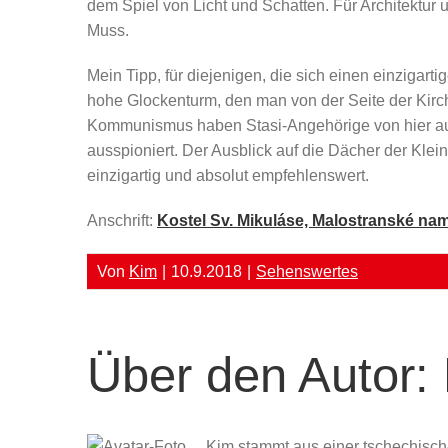
dem Spiel von Licht und Schatten. Für Architektur 
Muss.
Mein Tipp, für diejenigen, die sich einen einzigart
hohe Glockenturm, den man von der Seite der Kirc
Kommunismus haben Stasi-Angehörige von hier aus
ausspioniert. Der Ausblick auf die Dächer der Klein
einzigartig und absolut empfehlenswert.
Anschrift:
Kostel Sv. Mikuláse, Malostranské nam
Von
Kim
|
10.9.2018
|
Sehenswertes
Über den Autor:
Kim stammt aus einer tschechisch-