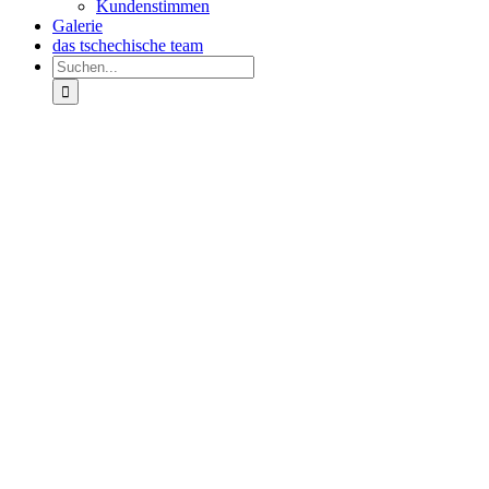
Kundenstimmen
Galerie
das tschechische team
Suche
nach:
Zeige
grösseres
Bild