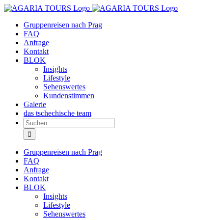
Zum
Inhalt
Gruppenreisen nach Prag
springen
FAQ
Anfrage
Kontakt
BLOK
Insights
Lifestyle
Sehenswertes
Kundenstimmen
Galerie
das tschechische team
Suche
nach:
Gruppenreisen nach Prag
FAQ
Anfrage
Kontakt
BLOK
Insights
Lifestyle
Sehenswertes