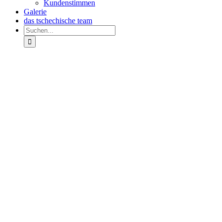
Kundenstimmen
Galerie
das tschechische team
Suche
nach:
Zeige
grösseres
Bild