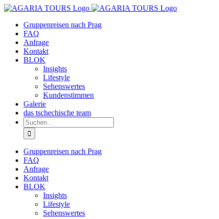
Zum
Inhalt
Gruppenreisen nach Prag
springen
FAQ
Anfrage
Kontakt
BLOK
Insights
Lifestyle
Sehenswertes
Kundenstimmen
Galerie
das tschechische team
Suche
nach:
Gruppenreisen nach Prag
FAQ
Anfrage
Kontakt
BLOK
Insights
Lifestyle
Sehenswertes