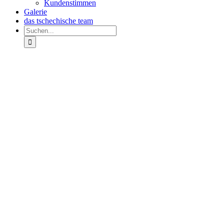
Kundenstimmen
Galerie
das tschechische team
Suche
nach:
Zeige
grösseres
Bild