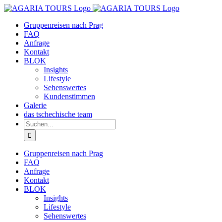
Zum
Inhalt
Gruppenreisen nach Prag
springen
FAQ
Anfrage
Kontakt
BLOK
Insights
Lifestyle
Sehenswertes
Kundenstimmen
Galerie
das tschechische team
Suche
nach:
Gruppenreisen nach Prag
FAQ
Anfrage
Kontakt
BLOK
Insights
Lifestyle
Sehenswertes