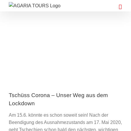
Zum
Inhalt
springen
Zeige
grösseres
Bild
Tschüss Corona – Unser Weg aus dem
Lockdown
Am 15.6. könnte es schon soweit sein! Nach der
Beendigung des Ausnahmezustands am 17. Mai 2020,
geht Tschechien schon bald den nächsten, wichtigen