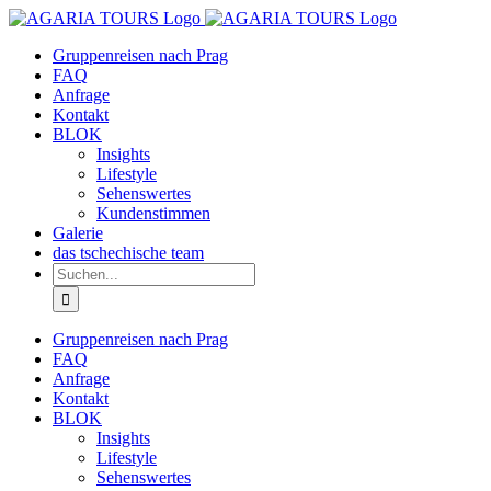
Zum
Inhalt
Gruppenreisen nach Prag
springen
FAQ
Anfrage
Kontakt
BLOK
Insights
Lifestyle
Sehenswertes
Kundenstimmen
Galerie
das tschechische team
Suche
nach:
Gruppenreisen nach Prag
FAQ
Anfrage
Kontakt
BLOK
Insights
Lifestyle
Sehenswertes