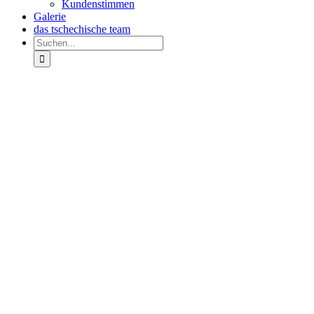
Kundenstimmen
Galerie
das tschechische team
Suche
nach:
Zeige
grösseres
Bild