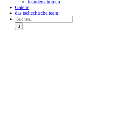
Kundenstimmen
Galerie
das tschechische team
Suche
nach:
Zeige
grösseres
Bild