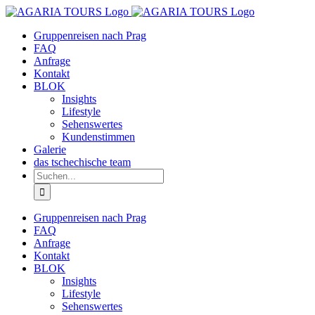
Zum
Inhalt
Gruppenreisen nach Prag
springen
FAQ
Anfrage
Kontakt
BLOK
Insights
Lifestyle
Sehenswertes
Kundenstimmen
Galerie
das tschechische team
Suche
nach:
Gruppenreisen nach Prag
FAQ
Anfrage
Kontakt
BLOK
Insights
Lifestyle
Sehenswertes