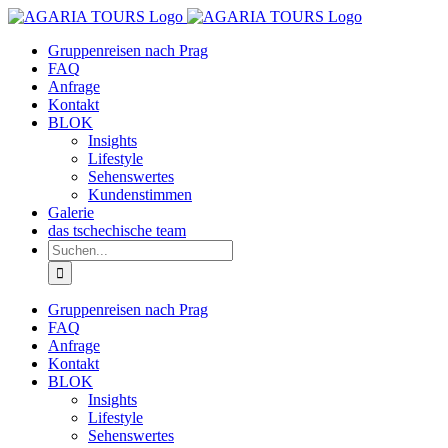
Zum
Inhalt
Gruppenreisen nach Prag
springen
FAQ
Anfrage
Kontakt
BLOK
Insights
Lifestyle
Sehenswertes
Kundenstimmen
Galerie
das tschechische team
Suche
nach:
Gruppenreisen nach Prag
FAQ
Anfrage
Kontakt
BLOK
Insights
Lifestyle
Sehenswertes