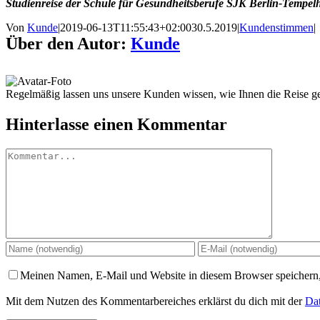
Studienreise der Schule für Gesundheitsberufe SJK Berlin-Tempelh
Von
Kunde
|
2019-06-13T11:55:43+02:00
30.5.2019
|
Kundenstimmen
|
Über den Autor:
Kunde
Regelmäßig lassen uns unsere Kunden wissen, wie Ihnen die Reise gef
Hinterlasse einen Kommentar
Kommentar
Meinen Namen, E-Mail und Website in diesem Browser speichern,
Mit dem Nutzen des Kommentarbereiches erklärst du dich mit der
Dat