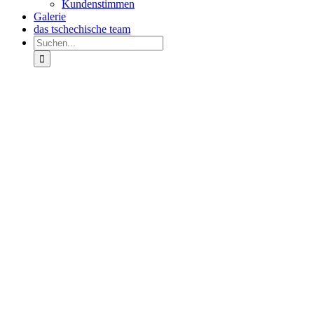
Kundenstimmen
Galerie
das tschechische team
Suche
nach:
Zeige
grösseres
Bild